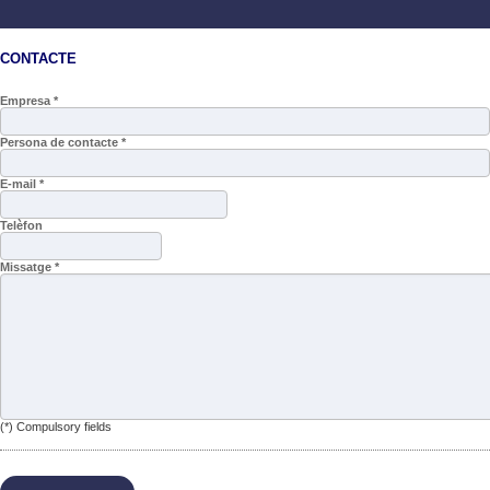
CONTACTE
Empresa *
Persona de contacte *
E-mail *
Telèfon
Missatge *
(*) Compulsory fields