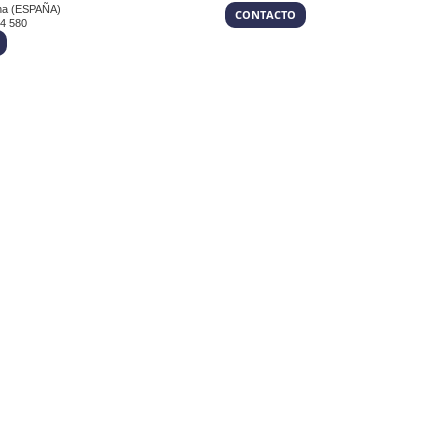
na (ESPAÑA)
CONTACTO
54 580