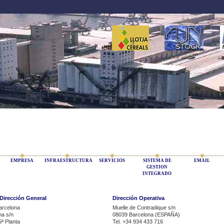
EMPRESA
INFRAESTRUCTURA
SERVICIOS
SISTEMA DE
EMAIL
GESTION
INTEGRADO
 Dirección General
Dirección Operativa
arcelona
Muelle de Contradique s/n
na s/n
08039 Barcelona (ESPAÑA)
5ª Planta
Tel. +34 934 433 716