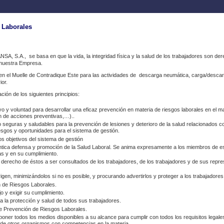
 Laborales
A, S.A., se basa en que la vida, la integridad física y la salud de los trabajadores son d
e nuestra Empresa.
 en el Muelle de Contradique Este para las actividades de descarga neumática, carga/desca
ior.
ción de los siguientes principios:
 y voluntad para desarrollar una eficaz prevención en materia de riesgos laborales en el 
ión de acciones preventivas,…)..
eguras y saludables para la prevención de lesiones y deterioro de la salud relacionados con
iesgos y oportunidades para el sistema de gestión.
os objetivos del sistema de gestión
éntica defensa y promoción de la Salud Laboral. Se anima expresamente a los miembros de es
as y en su cumplimiento.
l derecho de éstos a ser consultados de los trabajadores, de los trabajadores y de sus repre
origen, minimizándolos si no es posible, y procurando advertirlos y proteger a los trabajador
 de Riesgos Laborales.
o y exigir su cumplimiento.
 la protección y salud de todos sus trabajadores.
de Prevención de Riesgos Laborales.
er todos los medios disponibles a su alcance para cumplir con todos los requisitos legale
r de otros organismos con competencias en la materia.