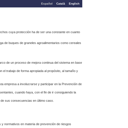
Español
Català
English
erechos cuya protección ha de ser una constante en cuanto
rga de buques de graneles agroalimentarios como cereales
marco de un proceso de mejora continua del sistema en base
 el trabajo de forma apropiada al propósito, al tamaño y
ta empresa a involucrarse y participar en la Prevención de
sentantes, cuando haya, con el fin de ir consiguiendo la
es de sus consecuencias en último caso.
s y normativos en materia de prevención de riesgos