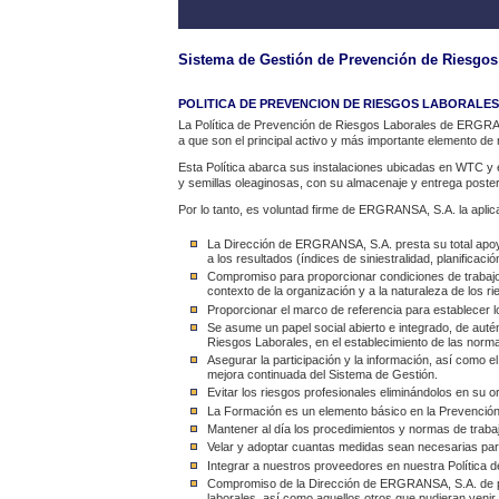
Sistema de Gestión de Prevención de Riesgos
POLITICA DE PREVENCION DE RIESGOS LABORALES
La Política de Prevención de Riesgos Laborales de ERGRANS
a que son el principal activo y más importante elemento d
Esta Política abarca sus instalaciones ubicadas en WTC y
y semillas oleaginosas, con su almacenaje y entrega poster
Por lo tanto, es voluntad firme de ERGRANSA, S.A. la aplica
La Dirección de ERGRANSA, S.A. presta su total apoyo
a los resultados (índices de siniestralidad, planificac
Compromiso para proporcionar condiciones de trabajo s
contexto de la organización y a la naturaleza de los r
Proporcionar el marco de referencia para establecer l
Se asume un papel social abierto e integrado, de aut
Riesgos Laborales, en el establecimiento de las norm
Asegurar la participación y la información, así como e
mejora continuada del Sistema de Gestión.
Evitar los riesgos profesionales eliminándolos en su 
La Formación es un elemento básico en la Prevención
Mantener al día los procedimientos y normas de trabaj
Velar y adoptar cuantas medidas sean necesarias para
Integrar a nuestros proveedores en nuestra Política 
Compromiso de la Dirección de ERGRANSA, S.A. de pon
laborales, así como aquellos otros que pudieran veni