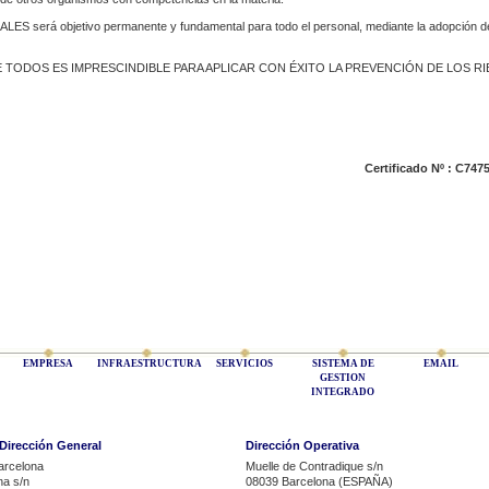
rá objetivo permanente y fundamental para todo el personal, mediante la adopción de 
DE TODOS ES IMPRESCINDIBLE PARA APLICAR CON ÉXITO LA PREVENCIÓN DE LOS R
Certificado Nº :
C747
EMPRESA
INFRAESTRUCTURA
SERVICIOS
SISTEMA DE
EMAIL
GESTION
INTEGRADO
 Dirección General
Dirección Operativa
arcelona
Muelle de Contradique s/n
na s/n
08039 Barcelona (ESPAÑA)