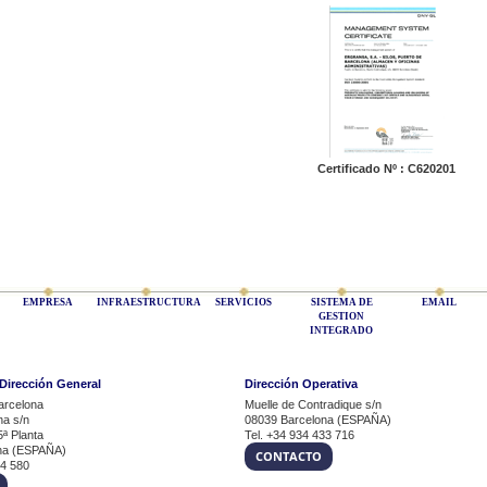
Certificado Nº : C620201
EMPRESA
INFRAESTRUCTURA
SERVICIOS
SISTEMA DE
EMAIL
GESTION
INTEGRADO
 Dirección General
Dirección Operativa
arcelona
Muelle de Contradique s/n
na s/n
08039 Barcelona (ESPAÑA)
5ª Planta
Tel. +34 934 433 716
na (ESPAÑA)
CONTACTO
54 580