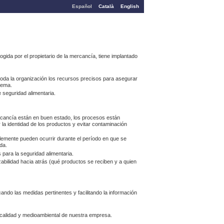
Español
Català
English
da por el propietario de la mercancía, tiene implantado
 toda la organización los recursos precisos para asegurar
stema.
 seguridad alimentaria.
rcancía están en buen estado, los procesos están
la identidad de los productos y evitar contaminación
blemente pueden ocurrir durante el período en que se
da.
s para la seguridad alimentaria.
zabilidad hacia atrás (qué productos se reciben y a quien
ando las medidas pertinentes y facilitando la información
de calidad y medioambiental de nuestra empresa.