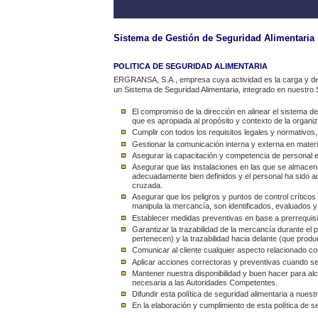
Sistema de Gestión de Seguridad Alimentaria
POLITICA DE SEGURIDAD ALIMENTARIA
ERGRANSA, S.A., empresa cuya actividad es la carga y desc
un Sistema de Seguridad Alimentaria, integrado en nuestro
El compromiso de la dirección en alinear el sistema d
que es apropiada al propósito y contexto de la organiz
Cumplir con todos los requisitos legales y normativo
Gestionar la comunicación interna y externa en materi
Asegurar la capacitación y competencia de personal e
Asegurar que las instalaciones en las que se almace
adecuadamente bien definidos y el personal ha sido a
cruzada.
Asegurar que los peligros y puntos de control crítico
manipula la mercancía, son identificados, evaluados y 
Establecer medidas preventivas en base a prerrequisit
Garantizar la trazabilidad de la mercancía durante el 
pertenecen) y la trazabilidad hacia delante (que produ
Comunicar al cliente cualquier aspecto relacionado c
Aplicar acciones correctoras y preventivas cuando se 
Mantener nuestra disponibilidad y buen hacer para alca
necesaria a las Autoridades Competentes.
Difundir esta política de seguridad alimentaria a nues
En la elaboración y cumplimiento de esta política de 