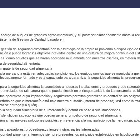
arga de buques de graneles agroalimentarios, y su posterior almacenamiento hasta la recogi
 Sistema de Gestión de Calidad, basado en:
e gestión de seguridad alimentaria con la estrategia de la empresa poniendo a disposición de
ación y pueda lograr los objetivos previstos dentro de una cultura de mejora continua del si
s, así como aquellos que se hayan acordado mutuamente con nuestros clientes, en materia de
a de seguridad alimentaria.
n materia de seguridad alimentaria
na la mercancía están en adecuadas condiciones, los equipos con los que se manipula la me
decuadamente formado y está capacitado para garantizar la seguridad alimentaria, preservar 
s para la seguridad alimentaria, asociados a nuestras instalaciones y procesos y que razona
controlados de tal manera que no puedan incidir en el riesgo sanitario de la mercancía recibi
os operativos cuya implantación y seguimiento permitan garantizar un control de los peligro
período en que la mercancía está bajo nuestra custodia (interna de proceso), así como la tra
cto se entrega y a quién).
on la seguridad alimentaria de su mercancía y actuar en base a sus indicaciones.
identifiquen situaciones que puedan generar un peligro de seguridad alimentaria.
nzar las mejores soluciones posibles, en referencia a la manipulación de la mercancía, aplic
tros trabajadores, proveedores, clientes y otras partes interesadas.
seguridad alimentaría, tenemos siempre presentes los principios establecidos en la política 